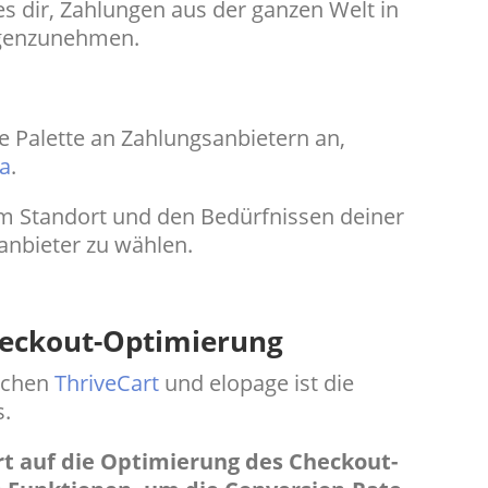
s dir, Zahlungen aus der ganzen Welt in
genzunehmen.
te Palette an Zahlungsanbietern an,
na
.
nem Standort und den Bedürfnissen deiner
nbieter zu wählen.
heckout-Optimierung
ischen
ThriveCart
und elopage ist die
s.
t auf die Optimierung des Checkout-