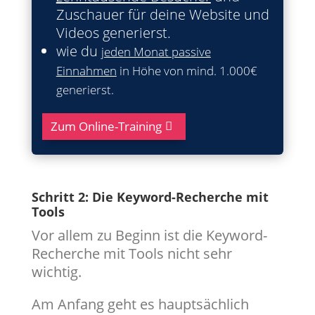
Zuschauer für deine Website und
Videos generierst.
wie du
jeden Monat passive
Einnahmen
in Höhe von mind. 1.000€
generierst.
Zum Online-Training
Schritt 2: Die Keyword-Recherche mit
Tools
Vor allem zu Beginn ist die Keyword-
Recherche mit Tools nicht sehr
wichtig.
Am Anfang geht es hauptsächlich